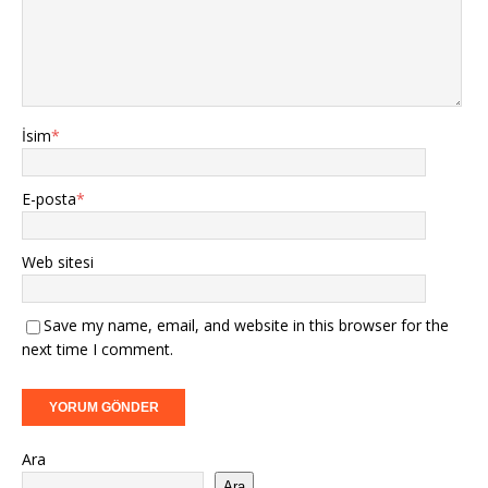
İsim
*
E-posta
*
Web sitesi
Save my name, email, and website in this browser for the
next time I comment.
Ara
Ara