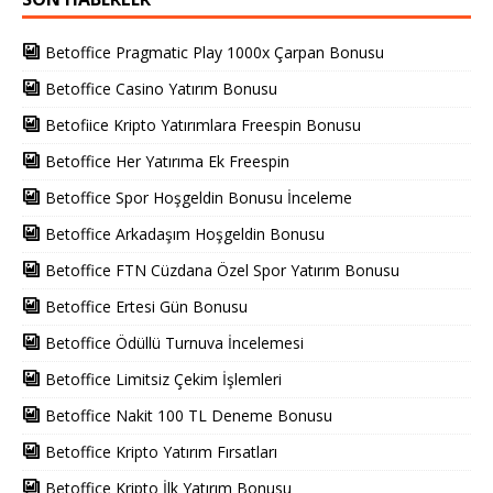
Betoffice Pragmatic Play 1000x Çarpan Bonusu
Betoffice Casino Yatırım Bonusu
Betofiice Kripto Yatırımlara Freespin Bonusu
Betoffice Her Yatırıma Ek Freespin
Betoffice Spor Hoşgeldin Bonusu İnceleme
Betoffice Arkadaşım Hoşgeldin Bonusu
Betoffice FTN Cüzdana Özel Spor Yatırım Bonusu
Betoffice Ertesi Gün Bonusu
Betoffice Ödüllü Turnuva İncelemesi
Betoffice Limitsiz Çekim İşlemleri
Betoffice Nakit 100 TL Deneme Bonusu
Betoffice Kripto Yatırım Fırsatları
Betoffice Kripto İlk Yatırım Bonusu