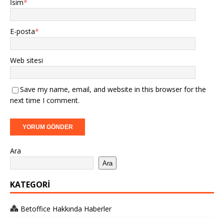
İsim
*
E-posta
*
Web sitesi
Save my name, email, and website in this browser for the
next time I comment.
Ara
Ara
KATEGORI
Betoffice Hakkında Haberler