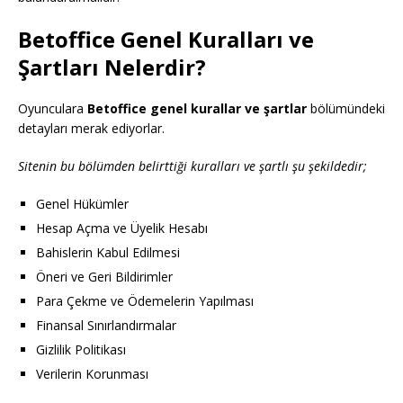
Betoffice Genel Kuralları ve
Şartları Nelerdir?
Oyunculara
Betoffice genel kurallar ve şartlar
bölümündeki
detayları merak ediyorlar.
Sitenin bu bölümden belirttiği kuralları ve şartlı şu şekildedir;
Genel Hükümler
Hesap Açma ve Üyelik Hesabı
Bahislerin Kabul Edilmesi
Öneri ve Geri Bildirimler
Para Çekme ve Ödemelerin Yapılması
Finansal Sınırlandırmalar
Gizlilik Politikası
Verilerin Korunması