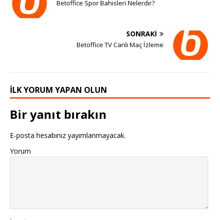
Betoffice Spor Bahisleri Nelerdir?
SONRAKI
Betoffice TV Canlı Maç İzleme
İLK YORUM YAPAN OLUN
Bir yanıt bırakın
E-posta hesabınız yayımlanmayacak.
Yorum