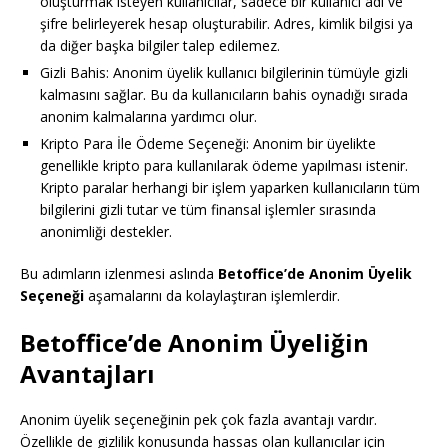
oluşturmak isteyen kullanıcılar, sadece bir kullanıcı adı ve
şifre belirleyerek hesap oluşturabilir. Adres, kimlik bilgisi ya
da diğer başka bilgiler talep edilemez.
Gizli Bahis: Anonim üyelik kullanıcı bilgilerinin tümüyle gizli
kalmasını sağlar. Bu da kullanıcıların bahis oynadığı sırada
anonim kalmalarına yardımcı olur.
Kripto Para İle Ödeme Seçeneği: Anonim bir üyelikte
genellikle kripto para kullanılarak ödeme yapılması istenir.
Kripto paralar herhangi bir işlem yaparken kullanıcıların tüm
bilgilerini gizli tutar ve tüm finansal işlemler sırasında
anonimliği destekler.
Bu adımların izlenmesi aslında
Betoffice’de Anonim Üyelik
Seçeneği
aşamalarını da kolaylaştıran işlemlerdir.
Betoffice’de Anonim Üyeliğin
Avantajları
Anonim üyelik seçeneğinin pek çok fazla avantajı vardır.
Özellikle de gizlilik konusunda hassas olan kullanıcılar için