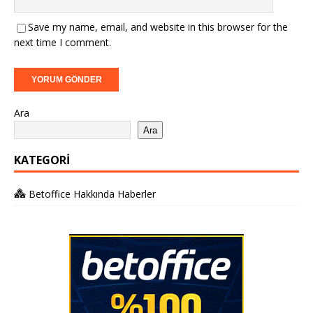
Save my name, email, and website in this browser for the
next time I comment.
Ara
Ara
KATEGORI
Betoffice Hakkında Haberler