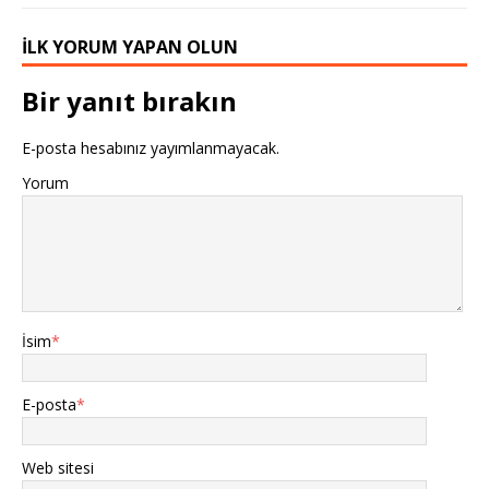
İLK YORUM YAPAN OLUN
Bir yanıt bırakın
E-posta hesabınız yayımlanmayacak.
Yorum
İsim
*
E-posta
*
Web sitesi