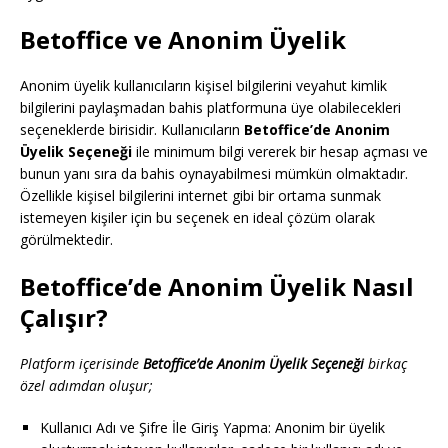
Betoffice ve Anonim Üyelik
Anonim üyelik kullanıcıların kişisel bilgilerini veyahut kimlik
bilgilerini paylaşmadan bahis platformuna üye olabilecekleri
seçeneklerde birisidir. Kullanıcıların
Betoffice’de Anonim
Üyelik Seçeneği
ile minimum bilgi vererek bir hesap açması ve
bunun yanı sıra da bahis oynayabilmesi mümkün olmaktadır.
Özellikle kişisel bilgilerini internet gibi bir ortama sunmak
istemeyen kişiler için bu seçenek en ideal çözüm olarak
görülmektedir.
Betoffice’de Anonim Üyelik Nasıl
Çalışır?
Platform içerisinde
Betoffice’de Anonim Üyelik Seçeneği
birkaç
özel adımdan oluşur;
Kullanıcı Adı ve Şifre İle Giriş Yapma: Anonim bir üyelik